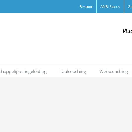
Bestuur
ANBI Status
Ge
happelijke begeleiding
Taalcoaching
Werkcoaching